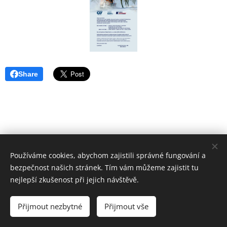
Share
Používáme cookies, abychom zajistili správné fungování a
bezpečnost našich stránek. Tím vám můžeme zajistit tu
nejlepší zkušenost při jejich návštěvě.
2007 - 2023
Přijmout nezbytné
Přijmout vše
Vytvořeno službou
Webnode
Cookies