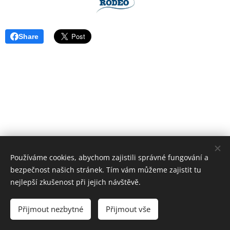
Share
Používáme cookies, abychom zajistili správné fungování a
bezpečnost našich stránek. Tím vám můžeme zajistit tu
nejlepší zkušenost při jejich návštěvě.
2007 - 2023
Přijmout nezbytné
Přijmout vše
Vytvořeno službou
Webnode
Cookies